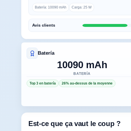
Batería: 10090 mAh
Carga: 25 W
Avis clients
Batería
10090 mAh
BATERÍA
Top 3 en batería
26% au-dessus de la moyenne
Est-ce que ça vaut le coup ?