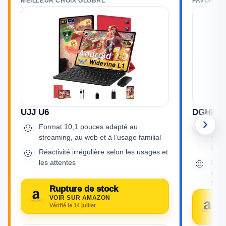
MEILLEUR CHOIX GLOBAL
FAVORI D
UJJ U6
DGHRTI
Format 10,1 pouces adapté au
Bonn
🙂
🙂
streaming, au web et à l’usage familial
navi
légè
Réactivité irrégulière selon les usages et
🙁
les attentes
Clav
🙁
idéa
Fran
Rupture de stock
VOIR SUR AMAZON
1
Vérifié le 14 juillet
V
Vé