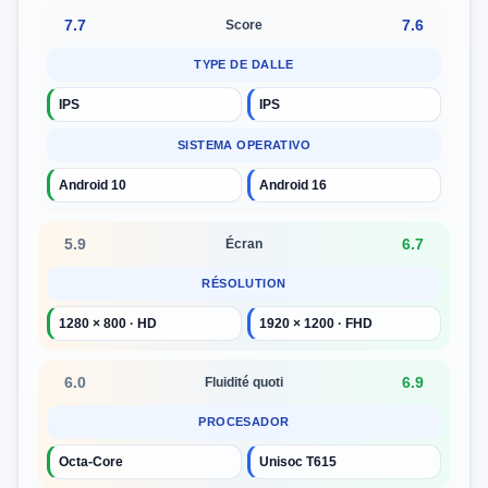
7.7
7.6
Score
TYPE DE DALLE
IPS
IPS
SISTEMA OPERATIVO
Android 10
Android 16
5.9
6.7
Écran
RÉSOLUTION
1280 × 800 · HD
1920 × 1200 · FHD
6.0
6.9
Fluidité quoti
PROCESADOR
Octa-Core
Unisoc T615