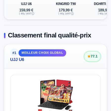
UJJ U6
KINGRID T90
DGHRTI TA
159,99 €
179,99 €
189,99 
Màj 14/07
ⓘ
Màj 14/07
ⓘ
Màj 14/07
Classement final qualité-prix
#1
MEILLEUR CHOIX GLOBAL
77.1
UJJ U6