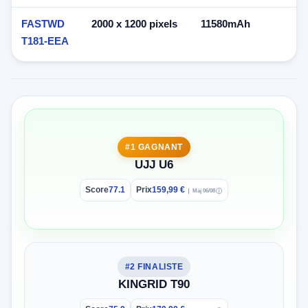
FASTWD
2000 x 1200 pixels
11580mAh
T181-EEA
#1 GAGNANT
UJJ U6
Score
77.1
Prix
159,99 €
Màj 06/08
ⓘ
#2 FINALISTE
KINGRID T90