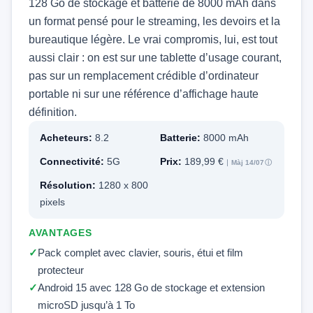
128 Go de stockage et batterie de 8000 mAh dans
un format pensé pour le streaming, les devoirs et la
bureautique légère. Le vrai compromis, lui, est tout
aussi clair : on est sur une tablette d’usage courant,
pas sur un remplacement crédible d’ordinateur
portable ni sur une référence d’affichage haute
définition.
Acheteurs:
8.2
Batterie:
8000 mAh
Connectivité:
5G
Prix:
189,99 €
Màj 14/07
ⓘ
Résolution:
1280 x 800
pixels
AVANTAGES
Pack complet avec clavier, souris, étui et film
protecteur
Android 15 avec 128 Go de stockage et extension
microSD jusqu’à 1 To