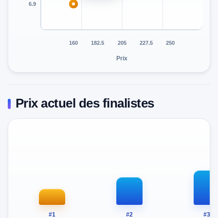
6.9
160
182.5
205
227.5
250
Prix
Prix actuel des finalistes
#1
#2
#3