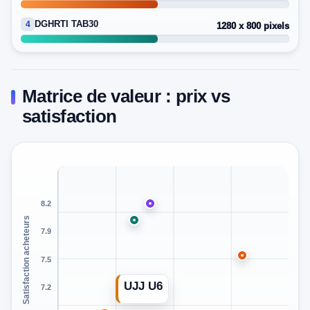
DGHRTI TAB30
4
1280 x 800 pixels
Matrice de valeur : prix vs
satisfaction
8.2
Satisfaction acheteurs
7.9
7.5
UJJ U6
7.2