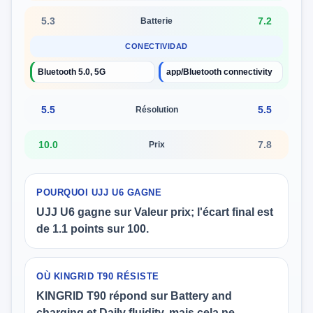
5.3
7.2
Batterie
CONECTIVIDAD
Bluetooth 5.0, 5G
app/Bluetooth connectivity
5.5
5.5
Résolution
10.0
7.8
Prix
POURQUOI UJJ U6 GAGNE
UJJ U6 gagne sur Valeur prix; l'écart final est
de 1.1 points sur 100.
OÙ KINGRID T90 RÉSISTE
KINGRID T90 répond sur Battery and
charging et Daily fluidity, mais cela ne