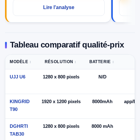
Lire l'analyse
Tableau comparatif qualité-prix
MODÈLE
RÉSOLUTION
BATTERIE
C
UJJ U6
1280 x 800 pixels
N/D
Bl
KINGRID
1920 x 1200 pixels
8000mAh
app/Blu
T90
DGHRTI
1280 x 800 pixels
8000 mAh
TAB30