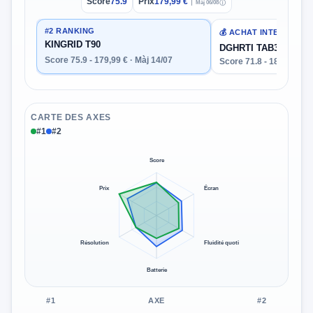
Score
75.9
Prix
179,99 €
Màj 06/08
ⓘ
#2 RANKING
💰 ACHAT INTELLIGEN
KINGRID T90
DGHRTI TAB30
Score 75.9 - 179,99 € · Màj 14/07
Score 71.8 - 189,99 € · 
CARTE DES AXES
#1
#2
Score
Prix
Écran
Résolution
Fluidité quoti
Batterie
#1
AXE
#2