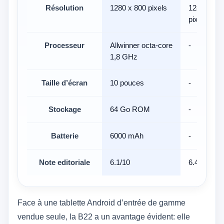
Résolution
1280 x 800 pixels
1280 × 80
pixels
Processeur
Allwinner octa-core
-
1,8 GHz
Taille d’écran
10 pouces
-
Stockage
64 Go ROM
-
Batterie
6000 mAh
-
Note editoriale
6.1/10
6.4/10
Face à une tablette Android d’entrée de gamme
vendue seule, la B22 a un avantage évident: elle