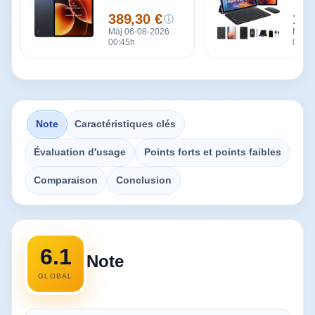
389,30 €
149
ⓘ
Prix
Prix
Màj 06-08-2026
Màj 0
00:45h
00:45
Note
Caractéristiques clés
Évaluation d'usage
Points forts et points faibles
Comparaison
Conclusion
6.1
Note
GLOBAL