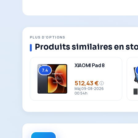
PLUS D'OPTIONS
Produits similaires en st
XIAOMI Pad 8
7.4
Global
512,43 €
ⓘ
Prix
Màj 09-08-2026
00:54h