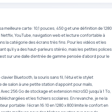
sa meilleure carte: 10,1 pouces, 450 g et une définition de 1280
r Netflix, YouTube, navigation web et lecture confortable à
ns la catégorie des écrans très fins. Pour les vidéos et les
nt qu’il y a des haut-parleurs stéréo, mais les petites polices
n est sur une dalle d’entrée de gamme pensée d’abord pour le
avier Bluetooth, la souris sans fil, l’étui et le stylet
de salon à une petite station d’appoint pour mails,
. Avec 256 Go de stockage et extension microSD jusqu’à 1 To,
s téléchargées et les fichiers scolaires. En revanche, je ne la
eur portable: l’écran 16:10 en 1280 x 800 limite le confort en