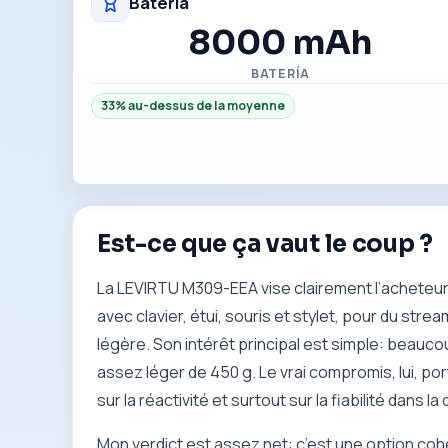
Batería
8000 mAh
BATERÍA
33% au-dessus de la moyenne
Est-ce que ça vaut le coup ?
La LEVIRTU M309-EEA vise clairement l’acheteur 
avec clavier, étui, souris et stylet, pour du stre
légère. Son intérêt principal est simple: beau
assez léger de 450 g. Le vrai compromis, lui, po
sur la réactivité et surtout sur la fiabilité dans la
Mon verdict est assez net: c’est une option coh