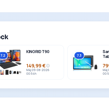
ock
KINGRID T90
Sa
7.2
7.3
Tab
Global
Global
149,99 €
79
ⓘ
Prix
Prix
Màj 09-08-2026
Màj
00:54h
00: