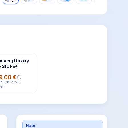
msung Galaxy
 S10 FE+
9,00 €
ⓘ
 09-08-2026
54h
Note