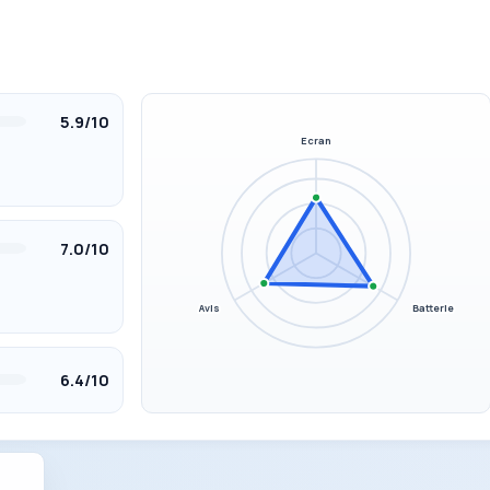
5.9/10
Ecran
7.0/10
Avis
Batterie
6.4/10