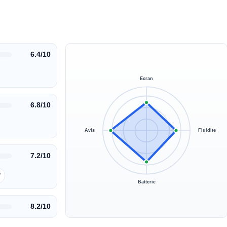
6.4/10
Ecran
6.8/10
Avis
Fluidite
7.2/10
W
Batterie
8.2/10