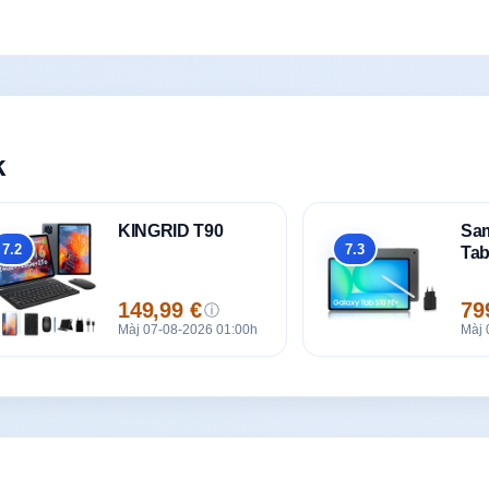
k
KINGRID T90
Sa
7.2
7.3
Tab
Global
Global
149,99 €
79
ⓘ
Prix
Pri
Màj 07-08-2026 01:00h
Màj 