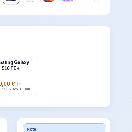
msung Galaxy
 S10 FE+
9,00 €
ⓘ
x
07-08-2026 01:00h
Note