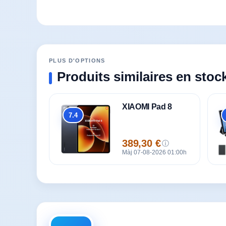
PLUS D'OPTIONS
Produits similaires en stoc
XIAOMI Pad 8
7.4
Global
389,30 €
ⓘ
Prix
Màj 07-08-2026 01:00h