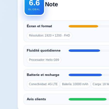
6.6
Note
GLOBAL
Écran et format
Résolution: 1920 × 1200 · FHD
Fluidité quotidienne
Procesador: Helio G99
Batterie et recharge
Conectividad: 4G LTE
Batería: 10000 mAh
Carga: 18 
Avis clients